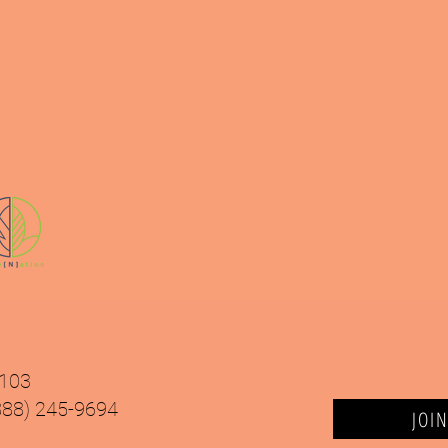
9103
(888) 245-9694
JOI